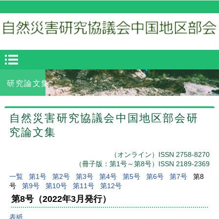
研究論文集
自然災害研究協議会中国地区部会研
究論文集
（オンライン）ISSN 2758-8270
（冊子版：第1号～第8号）ISSN 2189-2369
一覧
第1号
第2号
第3号
第4号
第5号
第6号
第7号
第8
号
第9号
第10号
第11号
第12号
第8号（2022年3月発行）
表紙