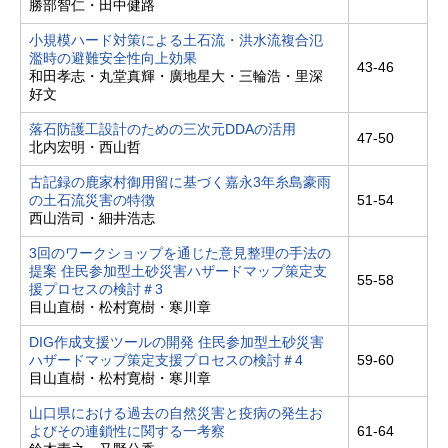
勝部智仁・田中健路
小規模ハード対策による土石流・洪水流複合氾
濫時の避難安全性向上効果
43-46
和田孝志・丸堂真輝・廣地星大・三輪浩・里深
好文
落石防護工設計のための三次元DDAの活用
47-50
北内宏明・西山哲
古記録の鹿家村御用留に基づく嘉永3年糸島豪雨
の土石流災害の特徴
51-54
西山浩司・細井浩志
3回のワークショップを通じた意見整理の手法の
提案 住民参加型土砂災害ハザードマップ策定支
55-58
援プロセスの検討＃3
目山直樹・松村寛樹・寒川章
DIG作成支援ツールの開発 住民参加型土砂災害
ハザードマップ策定支援プロセスの検討＃4
59-60
目山直樹・松村寛樹・寒川章
山口県における過去の自然災害と疫病の発生お
よびその連鎖性に関する一考察
61-64