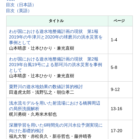
目次（日本語）
目次（英語）
タイトル
ページ
わが国における遊水地整備計画の現状 第1報
2019年の牛津川と2020年の球磨川の洪水災害を
1-4
事例として
山本晴彦・辻本ひかり・兼光直樹
わが国における遊水地整備計画の現状 第2報
2019年台風19号による那珂川の洪水災害を事例
5-8
として
山本晴彦・辻本ひかり・兼光直樹
粟野川の遊水地効果の数値計算的検討
9-12
田邉虎太郎・浅野弘之・朝位孝二
浅水流モデルを用いた射流場における橋脚周辺
の局所洗掘解析
13-16
梶川勇樹・久寿米木郁也
深層学習を用いた6時間先の河川水位予測実現に
向けた基礎的検討
17-20
福丸大智・赤松良久・新谷哲也・藤井晴香