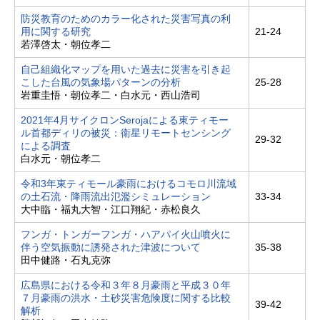
防災教育のためのカラー化された災害写真の利
用に関する研究
21-24
若澤啓太・朝位孝二
自己組織化マップを用いた過去に災害を引き起
こした台風の気象場パターンの分析
25-28
岩重圭悟・朝位孝二・白水元・西山浩司
2021年4月サイクロンSerojaによる東ティモー
ル首都ディリの被災：衛星リモートセンシング
29-32
による調査
白水元・朝位孝二
令和3年東ティモール豪雨におけるコモロ川流域
の土石流・降雨流出氾濫シミュレーション
33-34
大中臨・福丸大智・江口翔紀・赤松良久
フンガ・トンガーフンガ・ハアパイ火山噴火に
伴う空気振動に誘発された津波について
35-38
田中健路・石丸克弥
広島県における令和３年８月豪雨と平成３０年
７月豪雨の洪水・土砂災害危険度に関する比較
39-42
解析